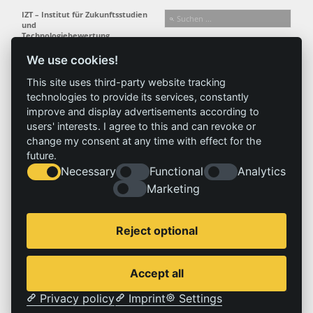
IZT – Institut für Zukunftsstudien
und
Technologiebewertung
gemeinnützige GmbH
We use cookies!
Busseallee 1 · 14163 Berlin
Folgen Sie uns:
T +49 (0) 30 80 30 88-0
This site uses third-party website tracking
info@izt.de
| www.izt.de
technologies to provide its services, constantly
improve and display advertisements according to
Institut
Forschung
Ergebnisse
Aktuelles
users' interests. I agree to this and can revoke or
change my consent at any time with effect for the
Profil
Forschungsfelder
Projekte
News
future.
Team
Methoden
Publikationen
Presse
Necessary
Functional
Analytics
Gremien
Referenz
Marketing
Geschichte
Service
Impressum
Reject optional
Standorte
Kontakt
Stellenangebote
Impressum
Accept all
Datenschutzerklärung
Privacy policy
Imprint
Settings
© 2026 | IZT – Institut für Zukunftsstudien und Technologiebewertung gemeinnützige GmbH