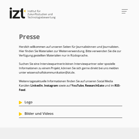
Presse
Herzlich willkommen auf unseren Seiten für Journalistinnen und Journalisten.
Hier finden Sie Materialien zur Weiterverwendung. Bitte verwenden Sie die zur
Verfügung gestellten Materialien nur in Rücksprache.
Suchen Sie eine Interviewpartnerin/einen Interviewpartner oder spezielle
Informationen zu einem Projekt, können Sie sich gerne direkt bei uns melden
unter
wissenschaftskommunikation@izt.de
.
Weitere tagesaktuelle Informationen finden Sie auf unseren Social Media
Kanälen
LinkedIn
,
Instagram
sowie auf
YouTube
,
ResearchGate
und im
RSS-
Feed
.
Logo
Bilder und Videos