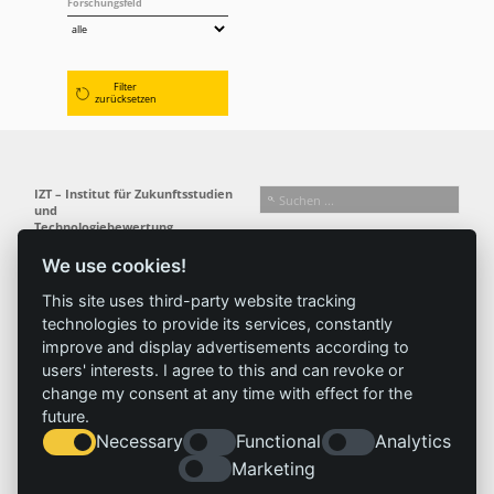
Forschungsfeld
Filter
zurücksetzen
IZT – Institut für Zukunftsstudien
und
Technologiebewertung
gemeinnützige GmbH
We use cookies!
Busseallee 1 · 14163 Berlin
Folgen Sie uns:
T +49 (0) 30 80 30 88-0
This site uses third-party website tracking
info@izt.de
| www.izt.de
technologies to provide its services, constantly
improve and display advertisements according to
Institut
Forschung
Ergebnisse
Aktuelles
users' interests. I agree to this and can revoke or
change my consent at any time with effect for the
Profil
Forschungsfelder
Projekte
News
future.
Team
Methoden
Publikationen
Presse
Necessary
Functional
Analytics
Gremien
Referenz
Marketing
Geschichte