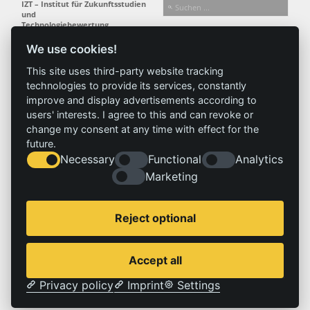
IZT – Institut für Zukunftsstudien
und
Technologiebewertung
gemeinnützige GmbH
We use cookies!
Busseallee 1 · 14163 Berlin
Folgen Sie uns:
T +49 (0) 30 80 30 88-0
This site uses third-party website tracking
info@izt.de
| www.izt.de
technologies to provide its services, constantly
improve and display advertisements according to
Institut
Forschung
Ergebnisse
Aktuelles
users' interests. I agree to this and can revoke or
change my consent at any time with effect for the
Profil
Forschungsfelder
Projekte
News
future.
Team
Methoden
Publikationen
Presse
Necessary
Functional
Analytics
Gremien
Referenz
Geschichte
Marketing
Service
Impressum
Reject optional
Standorte
Kontakt
Stellenangebote
Impressum
Accept all
Datenschutzerklärung
Privacy policy
Imprint
Settings
© 2026 | IZT – Institut für Zukunftsstudien und Technologiebewertung gemeinnützige GmbH