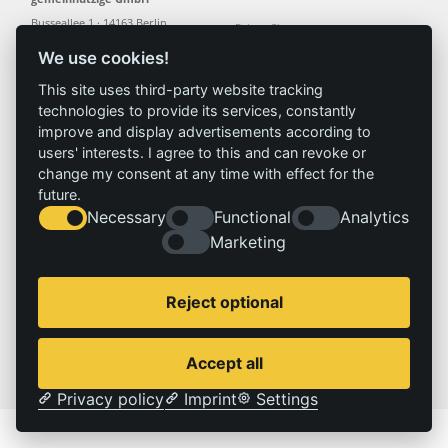
Busseallee 1 · 14163 Berlin
Folgen Sie uns:
T +49 (0) 30 80 30 88-0
We use cookies!
info@izt.de
| www.izt.de
This site uses third-party website tracking
technologies to provide its services, constantly
Institut
Forschung
Ergebnisse
Aktuelles
improve and display advertisements according to
Profil
Forschungsfelder
Projekte
News
users' interests. I agree to this and can revoke or
Team
Methoden
Publikationen
Presse
change my consent at any time with effect for the
Gremien
Referenz
future.
Geschichte
Necessary
Functional
Analytics
Marketing
Service
Impressum
Standorte
Kontakt
Reject optional
Stellenangebote
Impressum
Datenschutzerklärung
Accept all
© 2026 | IZT – Institut für Zukunftsstudien und Technologiebewertung gemeinnützige GmbH
Privacy policy
Imprint
Settings