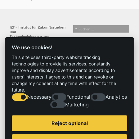
IZT – Institut für Zukunftsstudien
und
Technologiebewertung
gemeinnützige GmbH
We use cookies!
Busseallee 1 · 14163 Berlin
Folgen Sie uns:
T +49 (0) 30 80 30 88-0
This site uses third-party website tracking
info@izt.de
| www.izt.de
technologies to provide its services, constantly
improve and display advertisements according to
Institut
Forschung
Ergebnisse
Aktuelles
users' interests. I agree to this and can revoke or
change my consent at any time with effect for the
Profil
Forschungsfelder
Projekte
News
future.
Team
Methoden
Publikationen
Presse
Necessary
Functional
Analytics
Gremien
Referenz
Geschichte
Marketing
Service
Impressum
Reject optional
Standorte
Kontakt
Stellenangebote
Impressum