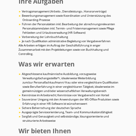
Ihre Aufgaben
Vertragsmanagement (Arbeits-, Dienstleistungs-, Honorarverträge)
Bewerbungsmanagement sowie Koordination und Unterstützung des
Onboarding-Prozesse
Führen der Personalakten inkl. Bearbeitung der abrechnungsrelevanten
Personalstammdaten inkl. Termin- und Fristenmanagement sowie Pflege
Fehlzeiten und Urlaubsverwaltung (HR-Software)
Vorbereitung der Lohnbuchhaltung
Je nach Qualifikation administrative Begleitung von Vergabeverfahren
Alle Arbeiten erfolgen im Auftrag der Geschäftsführung in enger
Zusammenarbeit mit den Projektleitungen sowie von Buchhaltung und
Controlling.
Was wir erwarten
Abgeschlossene kaufmännische Ausbildung, vorzugsweise
Verwaltungsfachangestellte*r, idealerweise Weiterbildung
zum/zur Personalfachkaufmann/-frau oder eine vergleichbare Qualifikation
sowie Berufserfahrung in einer vergleichbaren Tätigkeit, idealerweise im
gemeinnützigen und/oder wissenschaftlichen Verwaltungsbereich
Kenntnisse im Arbeitsrecht; Kenntnisse von Vergaberecht von Vorteil
Souveräner Umgang mit den Anwendungen der MS-Office-Produkten sowie
Erfahrung in einer HR-Software ist wünschenswert
Sichere Beherrschung der deutschen Sprache
Ausgeprägte Serviceorientierung, Team- und Kommunikationsfähigkeit
Sorgfalt und Genauigkeit und selbstständige, lösungsorientierte und
strukturierte Arbeitsweise
Wir bieten Ihnen