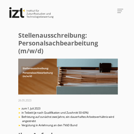
Stellenausschreibung:
Personalsachbearbeitung
(m/w/d)
26.05.2023
zum 1. Juli 2023
in Teilzeit (je nach Qualifikation und Zuschnitt 50-60%)
Befristung auf zunächst zwei Jahre, ein dauerhaftes Arbeitsverhältnis wird
angestrebt
Vergütung in Anlehnung an den TVöD Bund