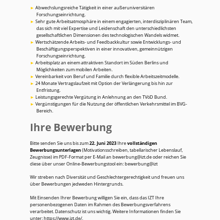
Abwechslungsreiche Tätigkeit in einer außeruniversitären
Forschungseinrichtung.
Sehr gute Arbeitsatmosphäre in einem engagierten, interdisziplinären Team,
das sich mit viel Expertise und Leidenschaft den unterschiedlichsten
gesellschaftlichen Dimensionen des technologischen Wandels widmet.
Wertschätzende Arbeits- und Feedbackkultur sowie Entwicklungs- und
Beschäftigungsperspektiven in einer innovativen, gemeinnützigen
Forschungseinrichtung.
Arbeitsplatz an einem attraktiven Standort im Süden Berlins und
Möglichkeiten zum mobilen Arbeiten.
Vereinbarkeit von Beruf und Familie durch flexible Arbeitszeitmodelle.
24 Monate Vertragslaufzeit mit Option der Verlängerung bis hin zur
Entfristung.
Leistungsgerechte Vergütung in Anlehnung an den TVöD Bund.
Vergünstigungen für die Nutzung der öffentlichen Verkehrsmittel im BVG-
Bereich.
Ihre Bewerbung
Bitte senden Sie uns bis zum
22. Juni 2023
Ihre
vollständigen
Bewerbungsunterlagen
(Motivationsschreiben, tabellarischer Lebenslauf,
Zeugnisse) im PDF-Format per E-Mail an
bewerbung@izt.de
oder reichen Sie
diese über unser Online-Bewerbungstool ein:
bewerbung@izt
Wir streben nach Diversität und Geschlechtergerechtigkeit und freuen uns
über Bewerbungen jedweden Hintergrunds.
Mit Einsenden Ihrer Bewerbung willigen Sie ein, dass das IZT Ihre
personenbezogenen Daten im Rahmen des Bewerbungsverfahrens
verarbeitet. Datenschutz ist uns wichtig. Weitere Informationen finden Sie
unter:
https://www.izt.de/
.