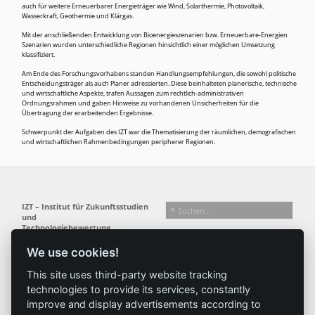
auch für weitere Erneuerbarer Energieträger wie Wind, Solarthermie, Photovoltaik,
Wasserkraft, Geothermie und Klärgas.
Mit der anschließenden Entwicklung von Bioenergieszenarien bzw. Erneuerbare-Energien
Szenarien wurden unterschiedliche Regionen hinsichtlich einer möglichen Umsetzung
klassifiziert.
Am Ende des Forschungsvorhabens standen Handlungsempfehlungen, die sowohl politische
Entscheidungsträger als auch Planer adressierten. Diese beinhalteten planerische, technische
und wirtschaftliche Aspekte, trafen Aussagen zum rechtlich-administrativen
Ordnungsrahmen und gaben Hinweise zu vorhandenen Unsicherheiten für die
Übertragung der erarbeitenden Ergebnisse.
Schwerpunkt der Aufgaben des IZT war die Thematisierung der räumlichen, demografischen
und wirtschaftlichen Rahmenbedingungen peripherer Regionen.
IZT – Institut für Zukunftsstudien
und
Technologiebewertung
gemeinnützige GmbH
We use cookies!
Busseallee 1 · 14163 Berlin
Folgen Sie uns:
T +49 (0) 30 80 30 88-0
This site uses third-party website tracking
info@izt.de
| www.izt.de
technologies to provide its services, constantly
improve and display advertisements according to