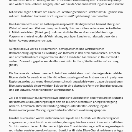
umwandeln? Welchen Beitrag können in diesem Zusammenhang auch Effizienzsteigerungen
und weitere erneuerbare Energiequellen wie direkte Sonneneinstrahlung oder Wind leisten?
Mit diesen Fragen befasste sich ein neues Forschungsvorhaben, welches das IZT gemeinsam
mit dem Deutschen BiomasseForschungsZentrum (Projektleitung) bearbeitet hat.
Drei Landkreise wurden als Fallbeispiele ausgewählt: Das bayerische Cham mit eher guter
Wirtschaftskraft und Waldreichtum, der Kreis Kyffhäuser mit besonders vielen Ackerflächen
in Mitteldeutschland (Thüringen) und das nördliche Uecker-Randow (Mecklenburg-
Vorpommern) mit einer, durch Viehhaltung, geprägten Landwirtschaft sowie besonders
hohen Abwanderungstendenzen.
Aufgabe des IZT war es, die räumlichen, demografischen und wirtschaftlichen
Rahmenbedingungen für die Nutzung von Biomasse in den drei Landkreisen zu erheben
und anschließend nach vergleichbaren, dünn besiedelten Landkreisen in Deutschland zu
suchen. Zuwendungsgeber war das Bundesinstitut für Bau-, Stadt- und Raumforschung
(BBSR).
Die Biomasse als nachwachsender Rohstoff war zuletzt allein durch die steigende Anzahl der
Bioenergiedörfer verstärkt ins öffentliche Bewusstsein gestoßen. Insbesondere in peripheren
Regionen, wo Industrie und Gewerbe nur schwach angesiedelt waren, baten die gegebenen
Biomassepotenziale einen wichtigen Beitrag für eine alternative Form der Energieerzeugung
und zur Entwicklung der ländlichen Wertschöpfung.
Ziel des Projekts war es, räumliche sowie technische Möglichkeiten einer verstärkten Nutzung
der Biomasse als Hauptenergieträger bzw. als Teil einer dezentralen Energieversorgung
näher zu bestimmen. Diese Betrachtung erfolgte unter der Berücksichtigung der
Daseinsvorsorge und Versorgungssicherheit ländlicher Bevölkerungsgruppen.
Um dies zu erreichen wurde im Rahmen des Projekts eine Auswahl von Referenzregionen
vorgenommen, die sich in ihrer räumlichen, demographischen sowie in ihrer wirtschaftlichen
Struktur unterschieden. Außerdem erfolgte eine Charakterisierung von Bioenergieanlagen in
technischer sowie in umweltwirksamer, räumlicher Hinsicht. Diese Charakterisierung erfolgte