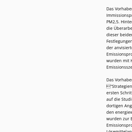
Das Vorhaben
Immissionsp
PM2,5. Hinte
die Überarbe
dieser beide
Festlegungen
der anvisier
Emissionspro
wurden mit H
Emissionssze
Das Vorhaben
“
Strategie
ersten Schri
auf die Studi
dortigen Ang
den energie
wurden zur E
Emissionspro
Lösemittelan