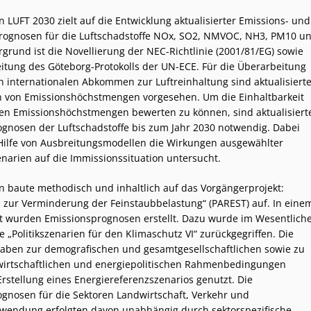
 LUFT 2030 zielt auf die Entwicklung aktualisierter Emissions- und
rognosen für die Luftschadstoffe NOx, SO2, NMVOC, NH3, PM10 u
rgrund ist die Novellierung der NEC-Richtlinie (2001/81/EG) sowie
itung des Göteborg-Protokolls der UN-ECE. Für die Überarbeitung
n internationalen Abkommen zur Luftreinhaltung sind aktualisiert
 von Emissionshöchstmengen vorgesehen. Um die Einhaltbarkeit
ten Emissionshöchstmengen bewerten zu können, sind aktualisiert
gnosen der Luftschadstoffe bis zum Jahr 2030 notwendig. Dabei
ilfe von Ausbreitungsmodellen die Wirkungen ausgewählter
narien auf die Immissionssituation untersucht.
 baute methodisch und inhaltlich auf das Vorgängerprojekt:
n zur Verminderung der Feinstaubbelastung“ (PAREST
) auf. In eine
tt wurden Emissionsprognosen erstellt. Dazu wurde im Wesentlich
e „Politikszenarien für den Klimaschutz VI“ zurückgegriffen. Die
aben zur demografischen und gesamtgesellschaftlichen sowie zu
wirtschaftlichen und energiepolitischen Rahmenbedingungen
rstellung eines Energiereferenzszenarios genutzt. Die
gnosen für die Sektoren Landwirtschaft, Verkehr und
wendung erfolgten davon unabhängig durch sektorspezifische