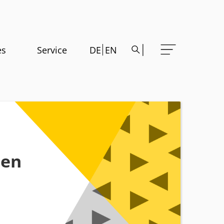
es
Service
DE
EN
sen