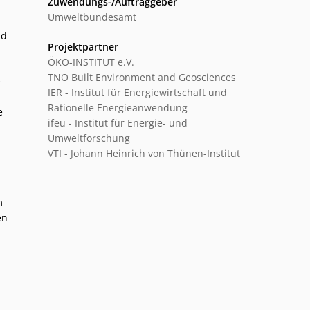
Zuwendungs-/Auftraggeber
Umweltbundesamt
nd
Projektpartner
ÖKO-INSTITUT e.V.
TNO Built Environment and Geosciences
e
IER - Institut für Energiewirtschaft und
Rationelle Energieanwendung
e
ifeu - Institut für Energie- und
Umweltforschung
VTI - Johann Heinrich von Thünen-Institut
m
en