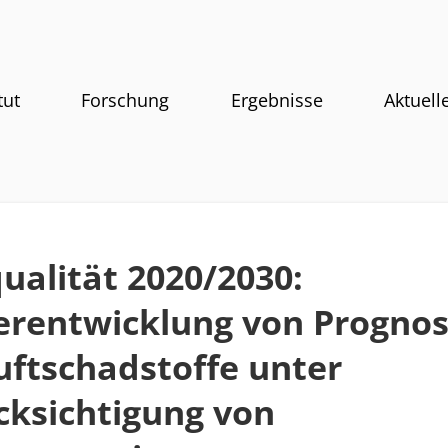
tut
Forschung
Ergebnisse
Aktuell
ualität 2020/2030:
erentwicklung von Progno
uftschadstoffe unter
cksichtigung von