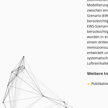
Modellierung
zwischen ein
Szenario (EW
berücksichti
EWS-Szenari
berücksichti
wurden in ei
einem dritte
Immissionss
entwickelt u
systematisch
Luftreinhal
Weitere In
Publikatio