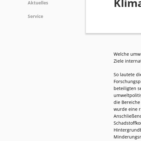
Klima
Aktuelles
News
Service
Podcasts
Presse
Stellenangebote
Standorte
Welche umwe
Ziele intern
So lautete d
Forschungspr
beteiligten 
umweltpoliti
die Bereiche
wurde eine r
Anschließend
Schadstoffk
Hintergrundb
Minderungs