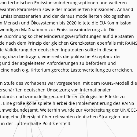
on technischen Emissionsminderungsoptionen und weiteren
evanten Parametern sowie der modellierten Emissionen. Anhand
-Emissionsszenarien und der daraus modellierten ökologischen
n Mensch und Ökosystemen bis 2020 leitete die EU-Kommission
twendigen Maßnahmen zur Emissionsminderung ab. Die
le Zuordnung solcher Minderungsverpflichtungen auf die Staaten
e nach dem Prinzip der gleichen Grenzkosten ebenfalls mit RAIN
Die Validierung der deutschen Inputdaten sollte in diesem
 dazu beitragen, einerseits die politische Akzeptanz der
 und der abgeleiteten Anforderungen zu befördern und
 eine nach o.g. Kriterium gerechte Lastenverteilung zu erreichen.
en Stufe des Vorhabens war vorgesehen, mit dem RAINS-Modell die
verschärften deutschen Umsetzung von internationalen
ndards nachzumodellieren und deren ökologische Effekte zu
n. Eine große Rolle spielte hierbei die Implementierung des RAINS-
Umweltbundesamt. Weiterhin wurde zur Vorbereitung der UN/ECE
ttung eine Übersicht über relevanten deutschen Strategien und
der Luftreinhalte-Politik erstellt.