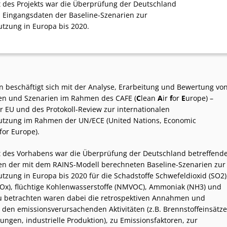
des Projekts war die Überprüfung der Deutschland
 Eingangsdaten der Baseline-Szenarien zur
tzung in Europa bis 2020.
 beschäftigt sich mit der Analyse, Erarbeitung und Bewertung vo
en und Szenarien im Rahmen des CAFE (
C
lean
A
ir
f
or
E
urope) –
r EU und des Protokoll-Review zur internationalen
utzung im Rahmen der UN/ECE (United Nations, Economic
or Europe).
 des Vorhabens war die Überprüfung der Deutschland betreffend
n der mit dem RAINS-Modell berechneten Baseline-Szenarien zur
tzung in Europa bis 2020 für die Schadstoffe Schwefeldioxid (SO2)
NOx), flüchtige Kohlenwasserstoffe (NMVOC), Ammoniak (NH3) und
u betrachten waren dabei die retrospektiven Annahmen und
 den emissionsverursachenden Aktivitäten (z.B. Brennstoffeinsätze
ungen, industrielle Produktion), zu Emissionsfaktoren, zur