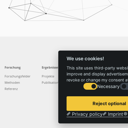
We use cookies!
Forschung
Ergebnisse
Aktuelles
Service
This site uses third-party websi
improve and display advertisemen
Forschungsfelder
Projekte
News
Standorte
revoke or change my consent at 
Methoden
Publikationen
Presse
Stellenangebote
Necessary
Referenz
Reject optional
Privacy policy
Imprint