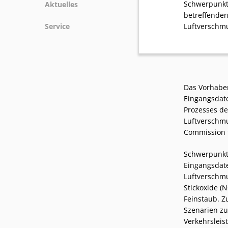
Schwerpunkt 
Aktuelles
betreffenden
News
Service
Luftverschmu
Podcasts
Presse
Stellenangebote
Standorte
Das Vorhaben
Eingangsdat
Prozesses de
Luftverschm
Commission f
Schwerpunkt
Eingangsdate
Luftverschmu
Stickoxide (
Feinstaub. Z
Szenarien zu
Verkehrsleist