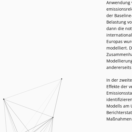
Anwendung v
emissionsrel
der Baseline
Belastung vo
dann die no
internationa
Europas wurd
modelliert. 
Zusammenhang
Modellierung
andererseits
In der zweit
Effekte der 
Emissionssta
identifiziere
Modells am 
Berichtersta
Maßnahmen in 