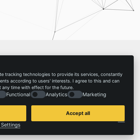
Impressum
te tracking technologies to provide its services, constantly
ts according to users' interests. I agree to this and can
Kontakt
any time with effect for the future.
Impressum
Folgen Sie uns:
Functional
Analytics
Marketing
Datenschutzerklärung
© 2026 | IZT – Institut für Zukunftsstudien und
Technologiebewertung gemeinnützige GmbH
Accept all
Cookie Consent by Legal Cockpit
Settings