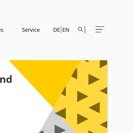
es
Service
DE
EN
und