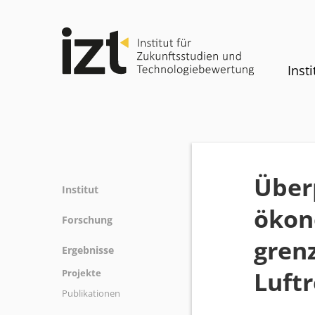
Insti
Über
Institut
ökon
Profil
Forschung
Team
gren
Forschungsfelder
Ergebnisse
Gremien
Methoden
Luftr
Projekte
Geschichte
Referenz
Publikationen
Gleichstellung