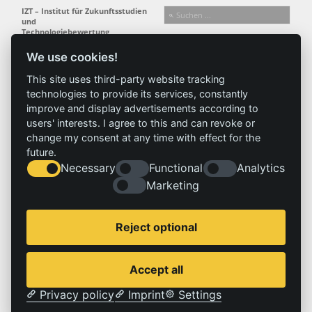
IZT – Institut für Zukunftsstudien
und
Technologiebewertung
gemeinnützige GmbH
We use cookies!
Busseallee 1 · 14163 Berlin
Folgen Sie uns:
T +49 (0) 30 80 30 88-0
This site uses third-party website tracking
info@izt.de
| www.izt.de
technologies to provide its services, constantly
improve and display advertisements according to
Institut
Forschung
Ergebnisse
Aktuelles
users' interests. I agree to this and can revoke or
change my consent at any time with effect for the
Profil
Forschungsfelder
Projekte
News
future.
Team
Methoden
Publikationen
Presse
Necessary
Functional
Analytics
Gremien
Referenz
Geschichte
Marketing
Service
Impressum
Reject optional
Standorte
Kontakt
Stellenangebote
Impressum
Accept all
Datenschutzerklärung
Privacy policy
Imprint
Settings
© 2026 | IZT – Institut für Zukunftsstudien und Technologiebewertung gemeinnützige GmbH