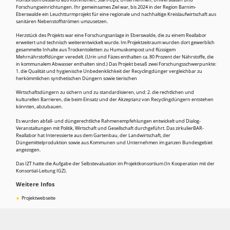
Konsortium bestand aus Kommunen, Start-Ups, Unternehmen, Universitäten und
Forschungseinrichtungen. Ihr gemeinsames Ziel war, bis 2024 in der Region Barnim-
Eberswalde ein Leuchtturmprojekt für eine regionale und nachhaltige Kreislaufwirtschaft aus
sanitären Nebenstoffströmen umzusetzen.
Herzstück des Projekts war eine Forschungsanlage in Eberswalde, die zu einem Reallabor
erweitert und technisch weiterentwickelt wurde. Im Projektzeitraum wurden dort gewerblich
gesammelte Inhalte aus Trockentoiletten zu Humuskompost und flüssigem
Mehrnährstoffdünger veredelt. (Urin und Fäzes enthalten ca. 80 Prozent der Nährstoffe, die
in kommunalem Abwasser enthalten sind.) Das Projekt besaß zwei Forschungsschwerpunkte:
1. die Qualität und hygienische Unbedenklichkeit der Recyclingdünger vergleichbar zu
herkömmlichen synthetischen Düngern sowie tierischen
Wirtschaftsdüngern zu sichern und zu standardisieren, und: 2. die rechtlichen und
kulturellen Barrieren, die beim Einsatz und der Akzeptanz von Recyclingdüngern entstehen
könnten, abzubauen.
Es wurden abfall- und düngerechtliche Rahmenempfehlungen entwickelt und Dialog-
Veranstaltungen mit Politik, Wirtschaft und Gesellschaft durchgeführt. Das zirkulierBAR-
Reallabor hat Interessierte aus dem Gartenbau, der Landwirtschaft, der
Düngemittelproduktion sowie aus Kommunen und Unternehmen im ganzen Bundesgebiet
angezogen.
Das IZT hatte die Aufgabe der Selbstevaluation im Projektkonsortium (In Kooperation mit der
Konsortial-Leitung IGZ).
Weitere Infos
Projektwebseite