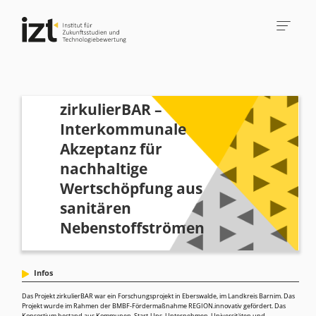
zirkulierBAR –
Interkommunale
Akzeptanz für
nachhaltige
Wertschöpfung aus
sanitären
Nebenstoffströmen
Infos
Das Projekt zirkulierBAR war ein Forschungsprojekt in Eberswalde, im Landkreis Barnim. Das
Projekt wurde im Rahmen der BMBF-Fördermaßnahme REGION.innovativ gefördert. Das