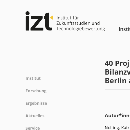
Insti
40 Proj
Bilanz
Institut
Berlin
Profil
Forschung
Team
Forschungsfelder
Ergebnisse
Gremien
Methoden
Projekte
Geschichte
Autor*inn
Aktuelles
Referenz
Publikationen
Gleichstellung
News
Nolting, Katr
Service