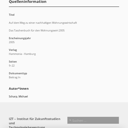
Quelleninformation
Titel
Auf dem Weg zu einer nachhaltigen Wohnungswirtschaft
Das Taschenbuch für den Wohnungswirt 2005
Erscheinungsjahr
2005
Verlag
Hammonia - Hamburg
Seiten
9–22
Dokumenttyp
Beitrag In
Autor*innen
Scharp, Michael
IZT – Institut für Zukunftsstudien
und
Technologiebewertung