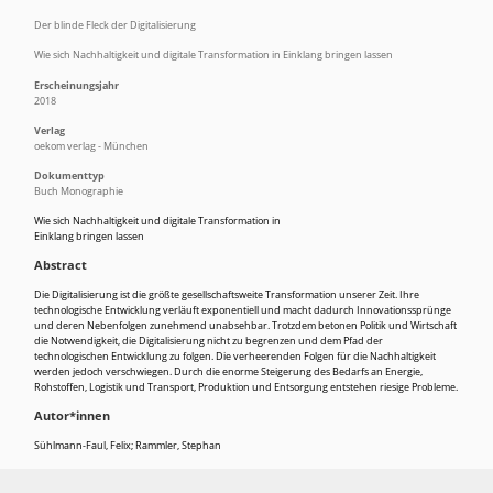
Der blinde Fleck der Digitalisierung
Wie sich Nachhaltigkeit und digitale Transformation in Einklang bringen lassen
Erscheinungsjahr
2018
Verlag
oekom verlag - München
Dokumenttyp
Buch Monographie
Wie sich Nachhaltigkeit und digitale Transformation in
Einklang bringen lassen
Abstract
Die Digitalisierung ist die größte gesellschaftsweite Transformation unserer Zeit. Ihre
technologische Entwicklung verläuft exponentiell und macht dadurch Innovationssprünge
und deren Nebenfolgen zunehmend unabsehbar. Trotzdem betonen Politik und Wirtschaft
die Notwendigkeit, die Digitalisierung nicht zu begrenzen und dem Pfad der
technologischen Entwicklung zu folgen. Die verheerenden Folgen für die Nachhaltigkeit
werden jedoch verschwiegen. Durch die enorme Steigerung des Bedarfs an Energie,
Rohstoffen, Logistik und Transport, Produktion und Entsorgung entstehen riesige Probleme.
Autor*innen
Sühlmann-Faul, Felix; Rammler, Stephan