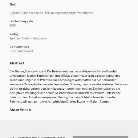
Titel
Digitale Kultur des Teilens - Mit Sharing nachhaltiger Wirtschaften
Erscheinungsjahr
2018
Verlag
Springer Gabler - Wiesbaden
Dokumenttyp
Buch Sammelwerk
Abstract
Die Sharing Economy boomt. Die Beitragsautoren des vorliegenden Sammelbandes
untersuchen Motive, Einstellungen und Effekte dieser neuartigen digitalen Kultur des
Teilens und zeigen ihre Potentiale für nachhaltiges Wirtschaften auf. Sie beleuchten
innovative Onlineplattformen des Peer-to-Peer Sharing, die von sozial orientierten Initiativen
bis hin zu global agierenden Vermittlungsunternehmen reichen. Sie thematisieren die
disruptiven Wirkungen der neuen Geschäftsmodelle und liefern erstmals umfassende
Daten zu den Umweltwirkungen der Sharing Economy. Schließlich erörtern sie die
Rahmenbedingungen, die eine nachhaltige Sharing Economy fördern können.
Autor*innen
IZT – Institut für Zukunftsstudien