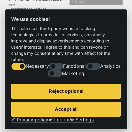
und
Technologiebewertung
gemeinnützige GmbH
We use cookies!
Busseallee 1 · 14163 Berlin
Folgen Sie uns:
T +49 (0) 30 80 30 88-0
This site uses third-party website tracking
info@izt.de
| www.izt.de
technologies to provide its services, constantly
improve and display advertisements according to
Institut
Forschung
Ergebnisse
Aktuelles
users' interests. I agree to this and can revoke or
change my consent at any time with effect for the
Profil
Forschungsfelder
Projekte
News
future.
Team
Methoden
Publikationen
Presse
Necessary
Functional
Analytics
Gremien
Referenz
Geschichte
Marketing
Service
Impressum
Reject optional
Standorte
Kontakt
Stellenangebote
Impressum
Accept all
Datenschutzerklärung
Privacy policy
Imprint
Settings
© 2026 | IZT – Institut für Zukunftsstudien und Technologiebewertung gemeinnützige GmbH