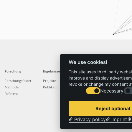
We use cookies!
Forschung
Ergebnisse
Aktuelles
Service
This site uses third-party websi
improve and display advertisemen
Forschungsfelder
Projekte
News
Standorte
revoke or change my consent at 
Methoden
Publikationen
Presse
Stellenangebote
Necessary
Referenz
Reject optional
Privacy policy
Imprint