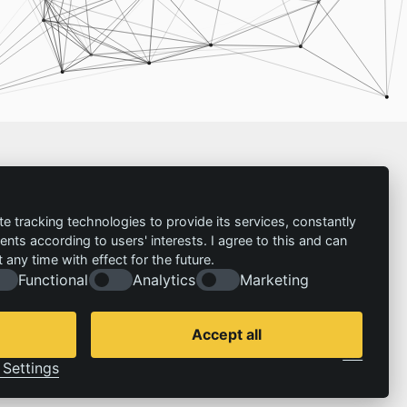
Impressum
te tracking technologies to provide its services, constantly
ts according to users' interests. I agree to this and can
Kontakt
any time with effect for the future.
Impressum
Folgen Sie uns:
Functional
Analytics
Marketing
Datenschutzerklärung
© 2026 | IZT – Institut für Zukunftsstudien und
Technologiebewertung gemeinnützige GmbH
Accept all
Cookie Consent by Legal Cockpit
Settings