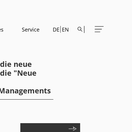
es
Service
DE
EN
 die neue
 die "Neue
e Managements