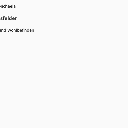
Michaela
sfelder
und Wohlbefinden