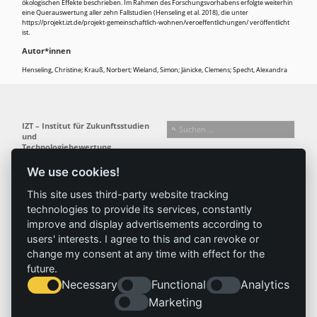
ökologischen Effekte beschrieben. Im Rahmen des Forschungsvorhabens erfolgte weiterhin
eine Querauswertung aller zehn Fallstudien (Henseling et al. 2018), die unter
https://projekt.izt.de/projekt-gemeinschaftlich-wohnen/veroeffentlichungen/ veröffentlicht
ist.
Autor*innen
Henseling, Christine; Krauß, Norbert; Wieland, Simon; Jänicke, Clemens; Specht, Alexandra
IZT – Institut für Zukunftsstudien
und
Technologiebewertung
gemeinnützige GmbH
We use cookies!
Busseallee 1 · 14163 Berlin
Folgen Sie uns:
T +49 (0) 30 80 30 88-0
This site uses third-party website tracking
info@izt.de
| www.izt.de
technologies to provide its services, constantly
improve and display advertisements according to
Institut
Forschung
Ergebnisse
Aktuelles
users' interests. I agree to this and can revoke or
change my consent at any time with effect for the
Profil
Forschungsfelder
Projekte
News
future.
Team
Methoden
Publikationen
Presse
Necessary
Functional
Analytics
Gremien
Referenz
Geschichte
Marketing