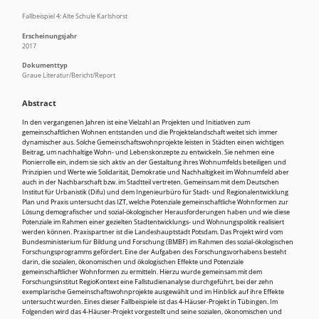
Fallbeispiel 4: Alte Schule Karlshorst
Erscheinungsjahr
2017
Dokumenttyp
Graue Literatur/Bericht/Report
Abstract
In den vergangenen Jahren ist eine Vielzahl an Projekten und Initiativen zum
gemeinschaftlichen Wohnen entstanden und die Projektelandschaft weitet sich immer
dynamischer aus. Solche Gemeinschaftswohnprojekte leisten in Städten einen wichtigen
Beitrag, um nachhaltige Wohn- und Lebenskonzepte zu entwickeln. Sie nehmen eine
Pionierrolle ein, indem sie sich aktiv an der Gestaltung ihres Wohnumfelds beteiligen und
Prinzipien und Werte wie Solidarität, Demokratie und Nachhaltigkeit im Wohnumfeld aber
auch in der Nachbarschaft bzw. im Stadtteil vertreten. Gemeinsam mit dem Deutschen
Institut für Urbanistik (Difu) und dem Ingenieurbüro für Stadt- und Regionalentwicklung
Plan und Praxis untersucht das IZT, welche Potenziale gemeinschaftliche Wohnformen zur
Lösung demografischer und sozial-ökologischer Herausforderungen haben und wie diese
Potenziale im Rahmen einer gezielten Stadtentwicklungs- und Wohnungspolitik realisiert
werden können. Praxispartner ist die Landeshauptstadt Potsdam. Das Projekt wird vom
Bundesministerium für Bildung und Forschung (BMBF) im Rahmen des sozial-ökologischen
Forschungsprogramms gefördert. Eine der Aufgaben des Forschungsvorhabens besteht
darin, die sozialen, ökonomischen und ökologischen Effekte und Potenziale
gemeinschaftlicher Wohnformen zu ermitteln. Hierzu wurde gemeinsam mit dem
Forschungsinstitut RegioKontext eine Fallstudienanalyse durchgeführt, bei der zehn
exemplarische Gemeinschaftswohnprojekte ausgewählt und im Hinblick auf ihre Effekte
untersucht wurden. Eines dieser Fallbeispiele ist das 4-Häuser-Projekt in Tübingen. Im
Folgenden wird das 4-Häuser-Projekt vorgestellt und seine sozialen, ökonomischen und