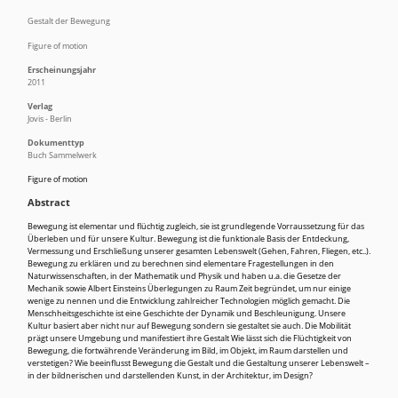
Gestalt der Bewegung
Figure of motion
Erscheinungsjahr
2011
Verlag
Jovis - Berlin
Dokumenttyp
Buch Sammelwerk
Figure of motion
Abstract
Bewegung ist elementar und flüchtig zugleich, sie ist grundlegende Vorraussetzung für das
Überleben und für unsere Kultur. Bewegung ist die funktionale Basis der Entdeckung,
Vermessung und Erschließung unserer gesamten Lebenswelt (Gehen, Fahren, Fliegen, etc..).
Bewegung zu erklären und zu berechnen sind elementare Fragestellungen in den
Naturwissenschaften, in der Mathematik und Physik und haben u.a. die Gesetze der
Mechanik sowie Albert Einsteins Überlegungen zu Raum Zeit begründet, um nur einige
wenige zu nennen und die Entwicklung zahlreicher Technologien möglich gemacht. Die
Menschheitsgeschichte ist eine Geschichte der Dynamik und Beschleunigung. Unsere
Kultur basiert aber nicht nur auf Bewegung sondern sie gestaltet sie auch. Die Mobilität
prägt unsere Umgebung und manifestiert ihre Gestalt Wie lässt sich die Flüchtigkeit von
Bewegung, die fortwährende Veränderung im Bild, im Objekt, im Raum darstellen und
verstetigen? Wie beeinflusst Bewegung die Gestalt und die Gestaltung unserer Lebenswelt –
in der bildnerischen und darstellenden Kunst, in der Architektur, im Design?