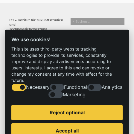
IZT – Institut für Zukunftsstudien
und
Technologiebewertung
gemeinnützige GmbH
We use cookies!
Busseallee 1 · 14163 Berlin
Folgen Sie uns:
T +49 (0) 30 80 30 88-0
This site uses third-party website tracking
info@izt.de
| www.izt.de
technologies to provide its services, constantly
improve and display advertisements according to
Institut
Forschung
Ergebnisse
Aktuelles
users' interests. I agree to this and can revoke or
change my consent at any time with effect for the
Profil
Forschungsfelder
Projekte
News
future.
Team
Methoden
Publikationen
Presse
Necessary
Functional
Analytics
Gremien
Referenz
Geschichte
Marketing
Service
Impressum
Reject optional
Standorte
Kontakt
Stellenangebote
Impressum
Accept all
Datenschutzerklärung