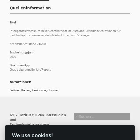
Quelleninformation
Titel
Intelligentes Wachstum im Verkehrskorridor Deutschland-Skandinavien. Visionen für
nachhaltige und vernetzende Infrastrukturen und Strategien
ArbeitsBericht Band 24/2006
Erscheinungsjahr
2006
Dokumenttyp
Graue Literatur/Bericht/Report
Autor*innen
Gaßner, Robert; Kamburow, Christian
IZT – Institut für Zukunftsstudien
und
Technologiebewertung
gemeinnützige GmbH
We use cookies!
Busseallee 1 · 14163 Berlin
Folgen Sie uns: