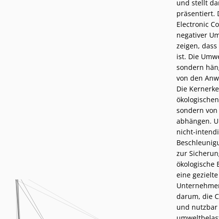
und stellt da
Podcasts
Presse
präsentiert.
Stellenangebote
Electronic Co
Standorte
negativer Um
zeigen, das
ist. Die Umw
sondern häng
von den Anw
Die Kernerke
ökologische
sondern von 
abhängen. U
nicht-intend
Beschleunig
zur Sicherun
ökologische
eine gezielt
Unternehmens
darum, die 
und nutzbar 
umweltbelas