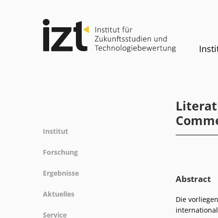
Insti
Litera
Comme
Institut
Profil
Forschung
Team
Forschungsfelder
Ergebnisse
Gremien
Abstract
Methoden
Projekte
Geschichte
Aktuelles
Referenz
Die vorliege
Publikationen
Gleichstellung
internationa
News
Service