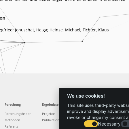
en
gfried; Jonuschat, Helga; Heinze, Michael; Fichter, Klaus
We use cookies!
Forschung
Ergebnisse
Aktuelles
Service
This site uses third-party websi
improve and display advertisemen
Forschungsfelder
Projekte
News
Standorte
revoke or change my consent at 
Methoden
Publikationen
Presse
Stellenangebote
Necessary
Referenz