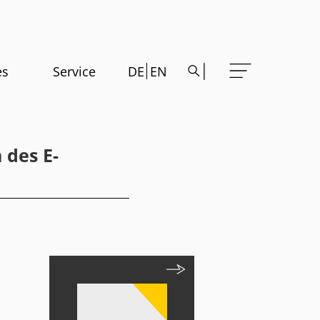
es
Service
DE
EN
 des E-