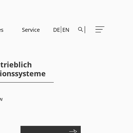
es
Service
DE
EN
rieblich
tionssysteme
NW