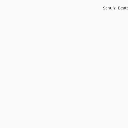
Podcasts
Presse
Schulz, Beat
Stellenangebote
Standorte