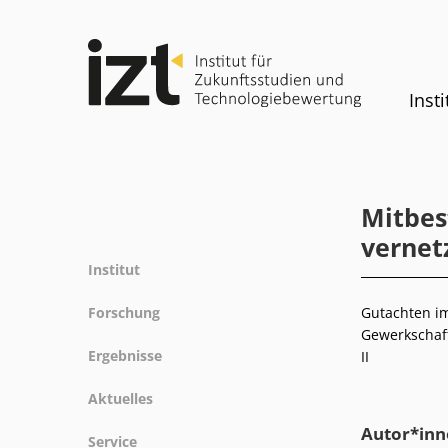
Insti
Mitbes
vernet
Institut
Profil
Forschung
Gutachten im
Team
Gewerkschaft
Forschungsfelder
Ergebnisse
II
Gremien
Methoden
Projekte
Geschichte
Aktuelles
Referenz
Publikationen
Gleichstellung
Autor*inn
News
Service