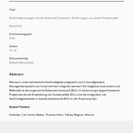
Titel
Nachhaltig managen mit der Balanced Scorecard - Erfahrungen aus einem Praxisprojekt
Band 8 (6)
Erscheinungsjahr
2002
Seiten
27–32
Dokumenttyp
Zeitschriftenaufsatz
Abstract
Wie kann unternehmerische Nachhaltigkeit umgesetzt und in das allgemeine
Managementsystem von Unternehmen integriert werden? Ein mögliches Instru­ment und
Methodik ist die so genannte Balanced Scorecard (BSC). In einem jungst abgeschlossenen
Projekt wurde die Entwicklung von Sustainability BSCs und die Integration von
Nachhaltigkeitszielen in bereits bestehende BSCs in der Praxis erprobt.
Autor*innen
Gminder, Carl-Ulrich; Bieker, Thomas; Hahn, Tobias; Wagner, Marcus