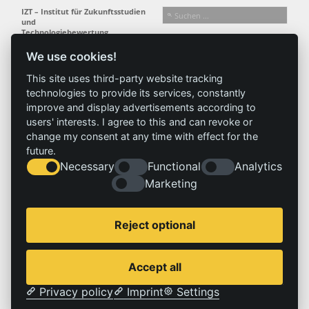
IZT – Institut für Zukunftsstudien
und
Technologiebewertung
gemeinnützige GmbH
We use cookies!
Busseallee 1 · 14163 Berlin
Folgen Sie uns:
T +49 (0) 30 80 30 88-0
This site uses third-party website tracking
info@izt.de
| www.izt.de
technologies to provide its services, constantly
improve and display advertisements according to
Institut
Forschung
Ergebnisse
Aktuelles
users' interests. I agree to this and can revoke or
change my consent at any time with effect for the
Profil
Forschungsfelder
Projekte
News
future.
Team
Methoden
Publikationen
Presse
Necessary
Functional
Analytics
Gremien
Referenz
Marketing
Geschichte
Service
Impressum
Reject optional
Standorte
Kontakt
Stellenangebote
Impressum
Accept all
Datenschutzerklärung
Privacy policy
Imprint
Settings
© 2026 | IZT – Institut für Zukunftsstudien und Technologiebewertung gemeinnützige GmbH