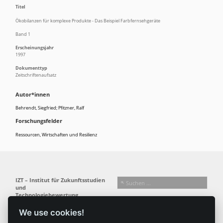
Titel
Ökobilanzen für komplexe Produkte - Das Beispiel Farbfernsehgeräte
Band 1
Erscheinungsjahr
1997
Dokumenttyp
Zeitschriftenaufsatz
Autor*innen
Behrendt, Siegfried; Pfitzner, Ralf
Forschungsfelder
Ressourcen, Wirtschaften und Resilienz
IZT – Institut für Zukunftsstudien
und
Technologiebewertung
gemeinnützige GmbH
We use cookies!
Busseallee 1 · 14163 Berlin
Folgen Sie uns:
T +49 (0) 30 80 30 88-0