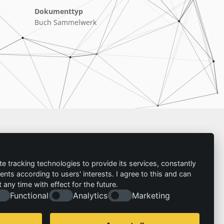
Dokumenttyp
Buch Sammelwerk
Impressum
te tracking technologies to provide its services, constantly
ts according to users' interests. I agree to this and can
Kontakt
any time with effect for the future.
Impressum
Folgen Sie uns:
Functional
Analytics
Marketing
Datenschutzerklärung
© 2026 | IZT – Institut für Zukunftsstudien und
Technologiebewertung gemeinnützige GmbH