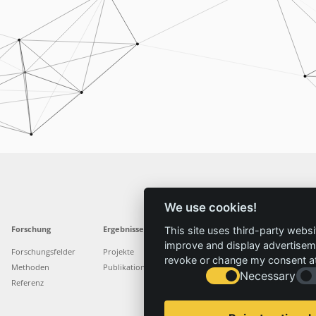
We use cookies!
Forschung
Ergebnisse
Aktuelles
Service
This site uses third-party websi
improve and display advertisemen
Forschungsfelder
Projekte
News
Standorte
revoke or change my consent at 
Methoden
Publikationen
Presse
Stellenangebote
Necessary
Referenz