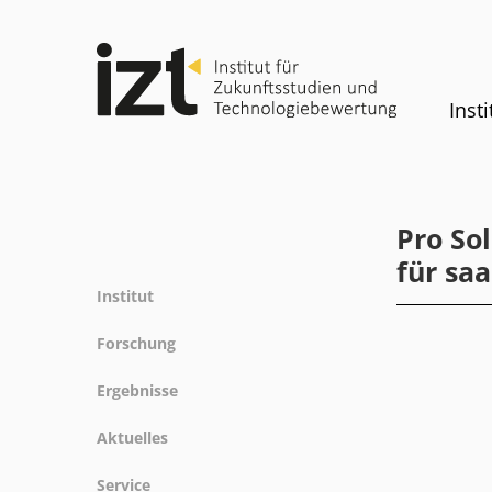
Insti
Pro So
für sa
Institut
Profil
Forschung
Team
Forschungsfelder
Ergebnisse
Gremien
Methoden
Projekte
Geschichte
Aktuelles
Referenz
Publikationen
Gleichstellung
News
Service