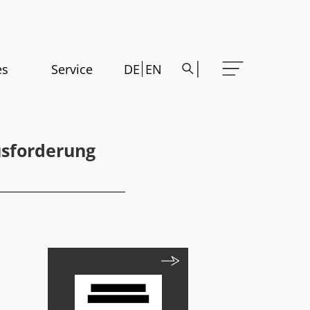
es
Service
DE
EN
usforderung