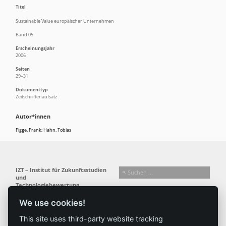
Titel
Sustainable Value europäischer Unternehmen
Band 05
Erscheinungsjahr
2006
Seiten
29–31
Dokumenttyp
Zeitschriftenaufsatz
Autor*innen
Figge, Frank; Hahn, Tobias
IZT – Institut für Zukunftsstudien
und
Technologiebewertung
gemeinnützige GmbH
We use cookies!
Busseallee 1 · 14163 Berlin
Folgen Sie uns:
T +49 (0) 30 80 30 88-0
This site uses third-party website tracking
info@izt.de
| www.izt.de