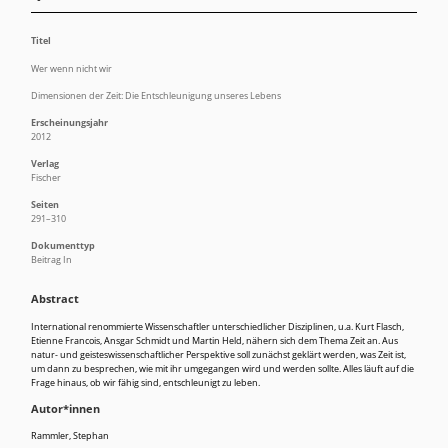
Titel
Wer wenn nicht wir
Dimensionen der Zeit: Die Entschleunigung unseres Lebens
Erscheinungsjahr
2012
Verlag
Fischer
Seiten
291–310
Dokumenttyp
Beitrag In
Abstract
International renommierte Wissenschaftler unterschiedlicher Disziplinen, u.a. Kurt Flasch,
Etienne Francois, Ansgar Schmidt und Martin Held, nähern sich dem Thema Zeit an. Aus
natur- und geisteswissenschaftlicher Perspektive soll zunächst geklärt werden, was Zeit ist,
um dann zu besprechen, wie mit ihr umgegangen wird und werden sollte. Alles läuft auf die
Frage hinaus, ob wir fähig sind, entschleunigt zu leben.
Autor*innen
Rammler, Stephan