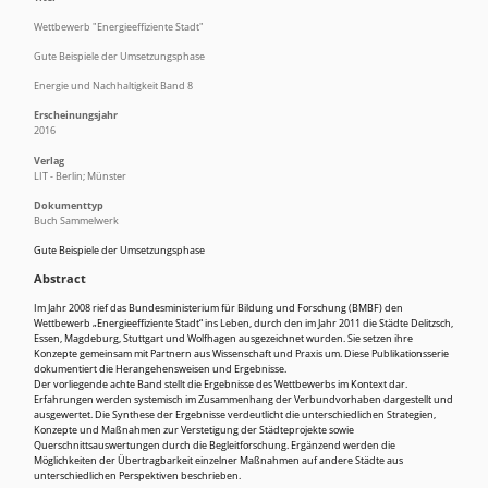
Wettbewerb "Energieeffiziente Stadt"
Gute Beispiele der Umsetzungsphase
Energie und Nachhaltigkeit Band 8
Erscheinungsjahr
2016
Verlag
LIT - Berlin; Münster
Dokumenttyp
Buch Sammelwerk
Gute Beispiele der Umsetzungsphase
Abstract
Im Jahr 2008 rief das Bundesministerium für Bildung und Forschung (BMBF) den
Wettbewerb „Energieeffiziente Stadt“ ins Leben, durch den im Jahr 2011 die Städte Delitzsch,
Essen, Magdeburg, Stuttgart und Wolfhagen ausgezeichnet wurden. Sie setzen ihre
Konzepte gemeinsam mit Partnern aus Wissenschaft und Praxis um. Diese Publikationsserie
dokumentiert die Herangehensweisen und Ergebnisse.
Der vorliegende achte Band stellt die Ergebnisse des Wettbewerbs im Kontext dar.
Erfahrungen werden systemisch im Zusammenhang der Verbundvorhaben dargestellt und
ausgewertet. Die Synthese der Ergebnisse verdeutlicht die unterschiedlichen Strategien,
Konzepte und Maßnahmen zur Verstetigung der Städteprojekte sowie
Querschnittsauswertungen durch die Begleitforschung. Ergänzend werden die
Möglichkeiten der Übertragbarkeit einzelner Maßnahmen auf andere Städte aus
unterschiedlichen Perspektiven beschrieben.