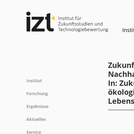
Insti
Zukunf
Nachha
Institut
In: Zu
ökolog
Profil
Forschung
Lebens
Team
Forschungsfelder
Ergebnisse
Gremien
Methoden
Projekte
Geschichte
Aktuelles
Referenz
Publikationen
Gleichstellung
News
Service