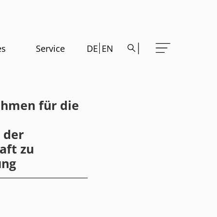
es
Service
DE
EN
ahmen für die
 der
aft zu
ung