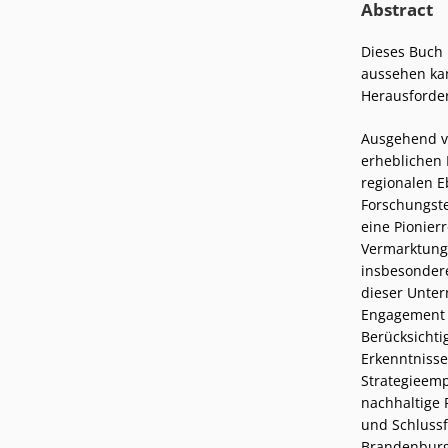
Abstract
Podcasts
Presse
Stellenangebote
Dieses Buch 
Standorte
aussehen kan
Herausforde
Ausgehend vo
erheblichen 
regionalen E
Forschungste
eine Pionier
Vermarktung 
insbesonder
dieser Unter
Engagement i
Berücksichti
Erkenntnisse
Strategieemp
nachhaltige 
und Schlussf
Brandenburg 