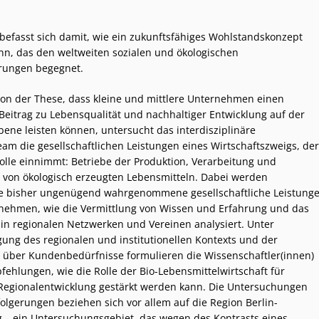
befasst sich damit, wie ein zukunftsfähiges Wohlstandskonzept
n, das den weltweiten sozialen und ökologischen
rungen begegnet.
n der These, dass kleine und mittlere Unternehmen einen
Beitrag zu Lebensqualität und nachhaltiger Entwicklung auf der
bene leisten können, untersucht das interdisziplinäre
am die gesellschaftlichen Leistungen eines Wirtschaftszweigs, der
rolle einnimmt: Betriebe der Produktion, Verarbeitung und
von ökologisch erzeugten Lebensmitteln. Dabei werden
e bisher ungenügend wahrgenommene gesellschaftliche Leistung
nehmen, wie die Vermittlung von Wissen und Erfahrung und das
n regionalen Netzwerken und Vereinen analysiert. Unter
gung des regionalen und institutionellen Kontexts und der
 über Kundenbedürfnisse formulieren die Wissenschaftler(innen)
fehlungen, wie die Rolle der Bio-Lebensmittelwirtschaft für
Regionalentwicklung gestärkt werden kann. Die Untersuchungen
olgerungen beziehen sich vor allem auf die Region Berlin-
– ein Untersuchungsgebiet, das wegen des Kontrasts eines