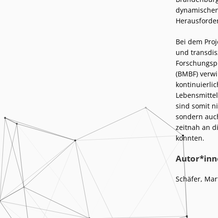
dynamischen 
Herausforder
Bei dem Proj
und transdis
Forschungsp
(BMBF) verwi
kontinuierlic
Lebensmittel
sind somit n
sondern auch
zeitnah an d
konnten.
Autor*inn
Schäfer, Mart