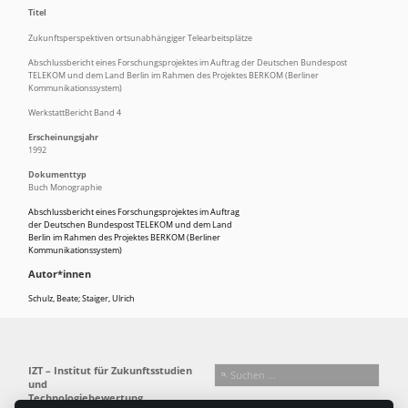
Titel
Zukunftsperspektiven ortsunabhängiger Telearbeitsplätze
Abschlussbericht eines Forschungsprojektes im Auftrag der Deutschen Bundespost
TELEKOM und dem Land Berlin im Rahmen des Projektes BERKOM (Berliner
Kommunikationssystem)
WerkstattBericht Band 4
Erscheinungsjahr
1992
Dokumenttyp
Buch Monographie
Abschlussbericht eines Forschungsprojektes im Auftrag
der Deutschen Bundespost TELEKOM und dem Land
Berlin im Rahmen des Projektes BERKOM (Berliner
Kommunikationssystem)
Autor*innen
Schulz, Beate; Staiger, Ulrich
IZT – Institut für Zukunftsstudien
und
Technologiebewertung