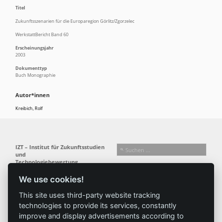
Titel
Zukunftsszenarien für die Europaregion Görlitz/Zgorzelec
WerkstattBericht Band 60
Erscheinungsjahr
2003
Dokumenttyp
Buch Monographie
Autor*innen
Kreibich, Rolf
IZT – Institut für Zukunftsstudien
und
Technologiebewertung
gemeinnützige GmbH
We use cookies!
Busseallee 1 · 14163 Berlin
Folgen Sie uns:
T +49 (0) 30 80 30 88-0
This site uses third-party website tracking
info@izt.de
| www.izt.de
technologies to provide its services, constantly
improve and display advertisements according to