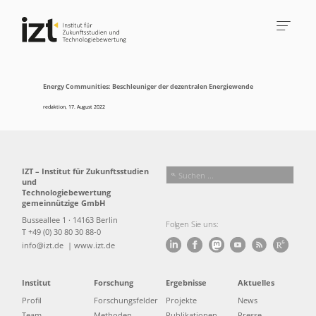
Energy Communities: Beschleuniger der dezentralen Energiewende
redaktion
,
17. August 2022
IZT – Institut für Zukunftsstudien
und
Technologiebewertung
gemeinnützige GmbH
Busseallee 1 · 14163 Berlin
Folgen Sie uns:
T +49 (0) 30 80 30 88-0
info@izt.de
| www.izt.de
Institut
Forschung
Ergebnisse
Aktuelles
Profil
Forschungsfelder
Projekte
News
Team
Methoden
Publikationen
Presse