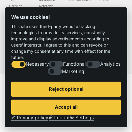
Gremien
Referenz
Geschichte
We use cookies!
This site uses third-party website tracking
Service
Impressum
technologies to provide its services, constantly
Standorte
Kontakt
improve and display advertisements according to
Stellenangebote
Impressum
users' interests. I agree to this and can revoke or
Datenschutzerklärung
change my consent at any time with effect for the
future.
© 2026 | IZT – Institut für Zukunftsstudien und Technologiebewertung gemeinnützige GmbH
Necessary
Functional
Analytics
Marketing
Reject optional
Accept all
Privacy policy
Imprint
Settings