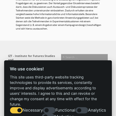
Fragebögen etc. zu gewinnen. Der Vorteil gegenüber Einzelinterviews besteht
darin, dass die Diskussionen auch Austausch- und Diskussionsprozesse der
Teilnehmenden untereinander einbeziehen. Dadurch erhalten sie eine
vergleichsweise hohe Informationsdichte und Informationstiefe. Besondere
Stärken weist die Methode in ganz konkreten Anwendungsgebieten auf, bei
denen sich die Teilnehmenden in Experimentalsituationen mit einem
Gegenstand (z. B. einem Angebot oder einem Kampagnendesign) beschäftigen
und sich hierzu austauschen.
IZT - Institute for Futures Studies
and
Technology Assessment gGmbH
We use cookies!
Busseallee 1 · 14163 Berlin
Follow us:
T +49 (0) 30 80 30 88-0
This site uses third-party website tracking
info@izt.de
| www.izt.de
technologies to provide its services, constantly
improve and display advertisements according to
Institute
Research
Results
News
users' interests. I agree to this and can revoke or
change my consent at any time with effect for the
Profile
Fields of
Projects
News
future.
Team
research
Publications
Press
Necessary
Functional
Analytics
Committees
Methods
History
Referenz