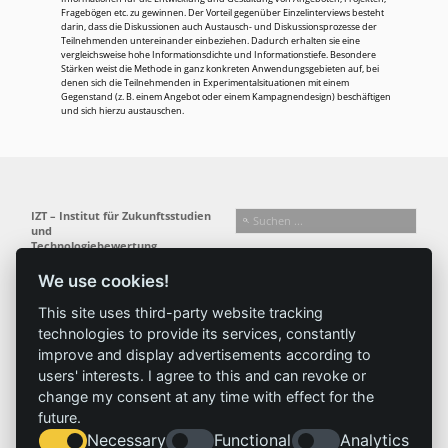
Fragebögen etc. zu gewinnen. Der Vorteil gegenüber Einzelinterviews besteht
darin, dass die Diskussionen auch Austausch- und Diskussionsprozesse der
Teilnehmenden untereinander einbeziehen. Dadurch erhalten sie eine
vergleichsweise hohe Informationsdichte und Informationstiefe. Besondere
Stärken weist die Methode in ganz konkreten Anwendungsgebieten auf, bei
denen sich die Teilnehmenden in Experimentalsituationen mit einem
Gegenstand (z. B. einem Angebot oder einem Kampagnendesign) beschäftigen
und sich hierzu austauschen.
IZT – Institut für Zukunftsstudien
und
Technologiebewertung
gemeinnützige GmbH
We use cookies!
Busseallee 1 · 14163 Berlin
Folgen Sie uns:
T +49 (0) 30 80 30 88-0
This site uses third-party website tracking
info@izt.de
| www.izt.de
technologies to provide its services, constantly
improve and display advertisements according to
Institut
Forschung
Ergebnisse
Aktuelles
users' interests. I agree to this and can revoke or
change my consent at any time with effect for the
Profil
Forschungsfelder
Projekte
News
future.
Team
Methoden
Publikationen
Presse
Necessary
Functional
Analytics
Gremien
Referenz