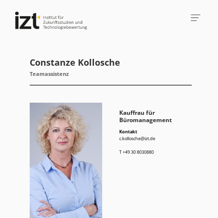
Constanze Kollosche
Teamassistenz
Kauffrau für
Büromanagement
Kontakt
c.kollosche@izt.de
T
+49 30 8030880