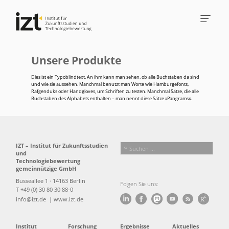
Unsere Produkte
Dies ist ein Typoblindtext. An ihm kann man sehen, ob alle Buchstaben da sind
und wie sie aussehen. Manchmal benutzt man Worte wie Hamburgefonts,
Rafgenduks oder Handgloves, um Schriften zu testen. Manchmal Sätze, die alle
Buchstaben des Alphabets enthalten – man nennt diese Sätze »Pangrams«.
IZT – Institut für Zukunftsstudien
und
Technologiebewertung
gemeinnützige GmbH
Busseallee 1 · 14163 Berlin
Folgen Sie uns:
T +49 (0) 30 80 30 88-0
info@izt.de
| www.izt.de
Institut
Forschung
Ergebnisse
Aktuelles