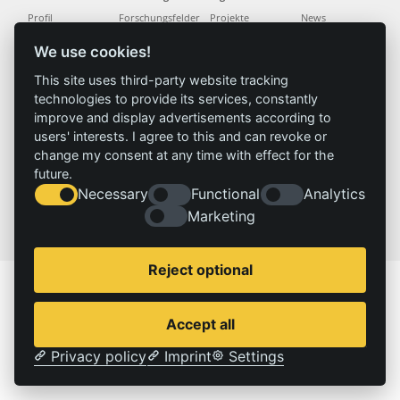
Profil
Forschungsfelder
Projekte
News
Team
Methoden
Publikationen
Presse
We use cookies!
Gremien
Referenz
Geschichte
This site uses third-party website tracking
technologies to provide its services, constantly
improve and display advertisements according to
Service
Impressum
users' interests. I agree to this and can revoke or
Standorte
Kontakt
change my consent at any time with effect for the
Stellenangebote
Impressum
future.
Datenschutzerklärung
Necessary
Functional
Analytics
Marketing
© 2026 | IZT – Institut für Zukunftsstudien und Technologiebewertung gemeinnützige GmbH
Reject optional
Accept all
Privacy policy
Imprint
Settings