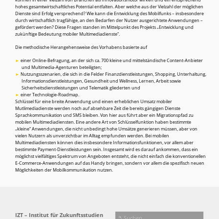
können in einer Vielzahl von Branchen als Innovationsmotor wirken und ein entsprechend
hohes gesamtwirtschaftliches Potential entfalten. Aber welche aus der Vielzahl der möglichen
Dienste sind Erfolg versprechend? Wie kann die Entwicklung des Mobilfunks – insbesondere
durch wirtschaftlich tragfähige, an den Bedarfen der Nutzer ausgerichtete Anwendungen –
gefördert werden? Diese Fragen standen im Mittelpunkt des Projekts „Entwicklung und
zukünftige Bedeutung mobiler Multimediadienste“.
Die methodische Herangehensweise des Vorhabens basierte auf
einer Online-Befragung, an der sich ca. 700 kleine und mittelständische Content-Anbieter
und Multimedia-Agenturen beteiligten;
Nutzungsszenarien, die sich in die Felder Finanzdienstleistungen, Shopping, Unterhaltung,
Informationsdienstleistungen, Gesundheit und Wellness, Lernen, Arbeit sowie
Sicherheitsdienstleistungen und Telematik gliederten und
einer Technologie-Roadmap.
Schlüssel für eine breite Anwendung und einen erheblichen Umsatz mobiler
Mutlimediadienste werden noch auf absehbare Zeit die bereits gängigen Dienste
Sprachkommunikation und SMS bleiben. Von hier aus führt aber ein Migrationspfad zu
mobilen Multimediadiensten. Eine andere Art von Schlüsselfunktion haben bestimmte
„kleine“ Anwendungen, die nicht unbedingt hohe Umsätze generieren müssen, aber von
vielen Nutzern als unverzichtbar im Alltag empfunden werden. Bei mobilen
Multimediadiensten können dies insbesondere Informationsfunktionen, vor allem aber
bestimmte Payment-Dienstleistungen sein. Insgesamt wird es darauf ankommen, dass ein
möglichst vielfältiges Spektrum von Angeboten entsteht, die nicht einfach die konventionellen
E-Commerce-Anwendungen auf das Handy bringen, sondern vor allem die spezifisch neuen
Möglichkeiten der Mobilkommunikation nutzen.
IZT – Institut für Zukunftsstudien