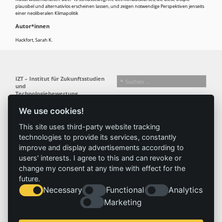
plausibel und alternativlos erscheinen lassen, und zeigen notwendige Perspektiven jenseits
einer neoliberalen Klimapolitik
Autor*innen
Hackfort, Sarah K.
IZT – Institut für Zukunftsstudien
und
Technologiebewertung
gemeinnützige GmbH
We use cookies!
Busseallee 1 · 14163 Berlin
Folgen Sie uns:
T +49 (0) 30 80 30 88-0
This site uses third-party website tracking
info@izt.de
| www.izt.de
technologies to provide its services, constantly
improve and display advertisements according to
Institut
Forschung
Ergebnisse
Aktuelles
users' interests. I agree to this and can revoke or
change my consent at any time with effect for the
Profil
Forschungsfelder
Projekte
News
future.
Team
Methoden
Publikationen
Presse
Necessary
Functional
Analytics
Gremien
Referenz
Geschichte
Marketing