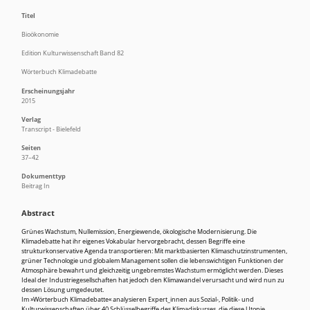
Titel
Bioökonomie
Edition Kulturwissenschaft Band 82
Wörterbuch Klimadebatte
Erscheinungsjahr
2015
Verlag
Transcript - Bielefeld
Seiten
37–42
Dokumenttyp
Beitrag In
Abstract
Grünes Wachstum, Nullemission, Energiewende, ökologische Modernisierung. Die
Klimadebatte hat ihr eigenes Vokabular hervorgebracht, dessen Begriffe eine
strukturkonservative Agenda transportieren: Mit marktbasierten Klimaschutzinstrumenten,
grüner Technologie und globalem Management sollen die lebenswichtigen Funktionen der
Atmosphäre bewahrt und gleichzeitig ungebremstes Wachstum ermöglicht werden. Dieses
Ideal der Industriegesellschaften hat jedoch den Klimawandel verursacht und wird nun zu
dessen Lösung umgedeutet.
Im »Wörterbuch Klimadebatte« analysieren Expert_innen aus Sozial-, Politik- und
Kulturwissenschaften über 40 Schlüsselbegriffe des Klimadiskurses, die diese Utopie