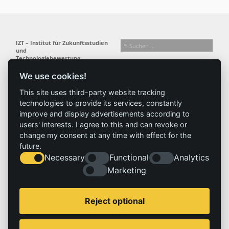
IZT – Institut für Zukunftsstudien
und
Technologiebewertung
gemeinnützige GmbH
We use cookies!
Busseallee 1 · 14163 Berlin
Folgen Sie uns:
T +49 (0) 30 80 30 88-0
This site uses third-party website tracking
info@izt.de
| www.izt.de
technologies to provide its services, constantly
improve and display advertisements according to
Institut
Forschung
Ergebnisse
Aktuelles
users' interests. I agree to this and can revoke or
change my consent at any time with effect for the
Profil
Forschungsfelder
Projekte
News
future.
Team
Methoden
Publikationen
Presse
Necessary
Functional
Analytics
Gremien
Referenz
Geschichte
Marketing
Service
Impressum
Reject optional
Standorte
Kontakt
Stellenangebote
Impressum