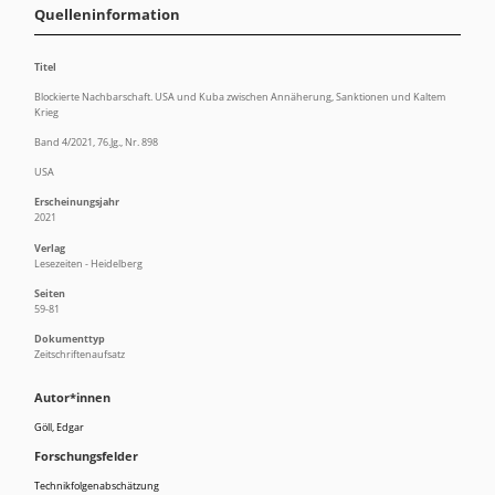
Quelleninformation
Titel
Blockierte Nachbarschaft. USA und Kuba zwischen Annäherung, Sanktionen und Kaltem
Krieg
Band 4/2021, 76.Jg., Nr. 898
USA
Erscheinungsjahr
2021
Verlag
Lesezeiten - Heidelberg
Seiten
59-81
Dokumenttyp
Zeitschriftenaufsatz
Autor*innen
Göll, Edgar
Forschungsfelder
Technikfolgenabschätzung