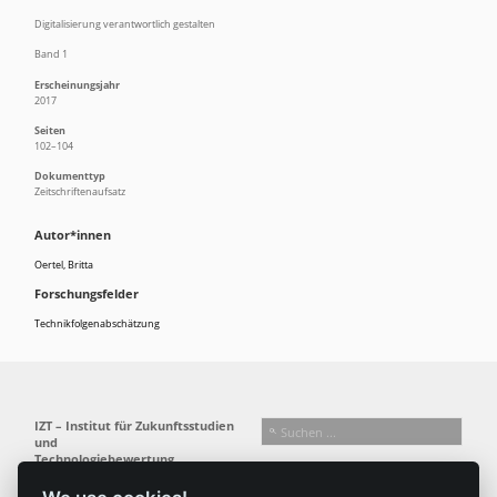
Digitalisierung verantwortlich gestalten
Band 1
Erscheinungsjahr
2017
Seiten
102–104
Dokumenttyp
Zeitschriftenaufsatz
Autor*innen
Oertel, Britta
Forschungsfelder
Technikfolgenabschätzung
IZT – Institut für Zukunftsstudien
und
Technologiebewertung
gemeinnützige GmbH