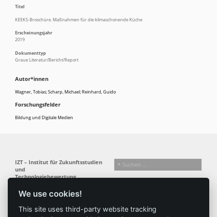
Titel
KEEKS-Broschüre. Maßnahmen für die klimaschonende Küche
Erscheinungsjahr
2019
Dokumenttyp
Graue Literatur/Bericht/Report
Autor*innen
Wagner, Tobias; Scharp, Michael; Reinhard, Guido
Forschungsfelder
Bildung und Digitale Medien
IZT – Institut für Zukunftsstudien
und
Technologiebewertung
gemeinnützige GmbH
We use cookies!
Busseallee 1 · 14163 Berlin
Folgen Sie uns:
T +49 (0) 30 80 30 88-0
This site uses third-party website tracking
info@izt.de
| www.izt.de