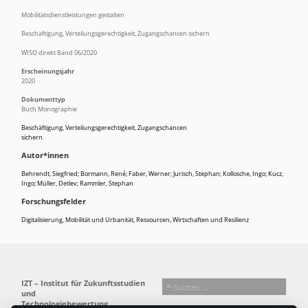
Mobilitätsdienstleistungen gestalten
Beschäftigung, Verteilungsgerechtigkeit, Zugangschancen sichern
WISO direkt Band 06/2020
Erscheinungsjahr
2020
Dokumenttyp
Buch Monographie
Beschäftigung, Verteilungsgerechtigkeit, Zugangschancen
sichern
Autor*innen
Behrendt, Siegfried; Bormann, René; Faber, Werner; Jurisch, Stephan; Kollosche, Ingo; Kucz,
Ingo; Müller, Detlev; Rammler, Stephan
Forschungsfelder
Digitalisierung
,
Mobilität und Urbanität
,
Ressourcen, Wirtschaften und Resilienz
IZT – Institut für Zukunftsstudien
und
Technologiebewertung