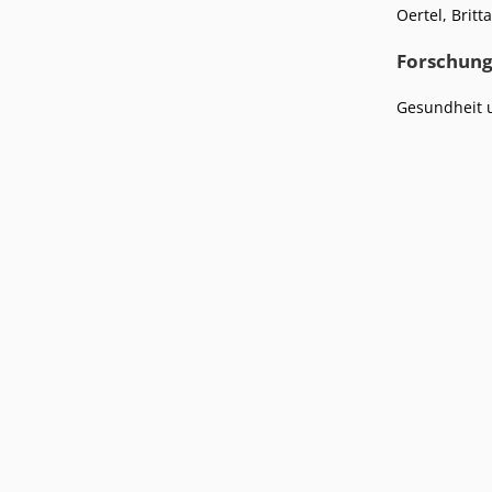
Podcasts
Oertel, Britt
Presse
Stellenangebote
Forschung
Standorte
Gesundheit 