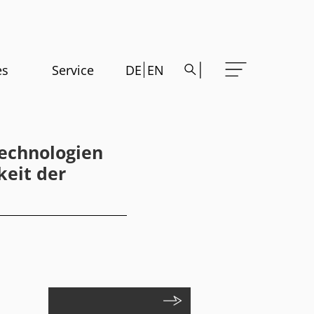
es
Service
DE
EN
echnologien
keit der