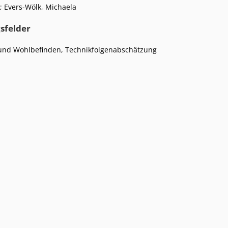
a; Evers-Wölk, Michaela
sfelder
und Wohlbefinden
,
Technikfolgenabschätzung