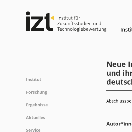
Insti
Neue I
und ih
Institut
deutsc
Profil
Forschung
Team
Abschlussber
Forschungsfelder
Ergebnisse
Gremien
Methoden
Projekte
Geschichte
Aktuelles
Referenz
Autor*inn
Publikationen
Gleichstellung
News
Service