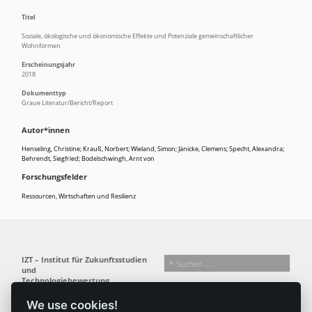
Titel
Soziale, ökologische und ökonomische Effekte und Potenziale gemeinschaftlicher
Wohnformen
Erscheinungsjahr
2018
Dokumenttyp
Graue Literatur/Bericht/Report
Autor*innen
Henseling, Christine; Krauß, Norbert; Wieland, Simon; Jänicke, Clemens; Specht, Alexandra;
Behrendt, Siegfried; Bodelschwingh, Arnt von
Forschungsfelder
Ressourcen, Wirtschaften und Resilienz
IZT – Institut für Zukunftsstudien
und
Technologiebewertung
gemeinnützige GmbH
We use cookies!
Busseallee 1 · 14163 Berlin
Folgen Sie uns: