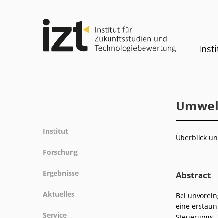
Insti
Umwelt
Institut
Überblick un
Profil
Forschung
Team
Forschungsfelder
Ergebnisse
Abstract
Gremien
Methoden
Projekte
Geschichte
Aktuelles
Bei unvorein
Referenz
Publikationen
Gleichstellung
eine erstaunl
News
Service
Steuerungs-