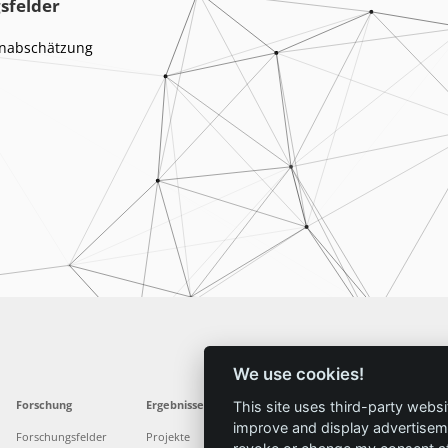
sfelder
enabschätzung
We use cookies!
Forschung
Ergebnisse
Aktuelles
Service
This site uses third-party websi
improve and display advertisemen
Forschungsfelder
Projekte
News
Standorte