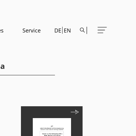
es
Service
DE
EN
ba