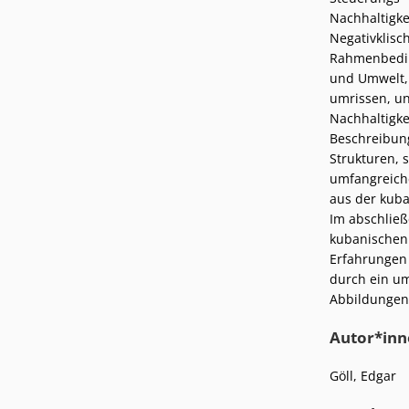
Podcasts
Nachhaltigkei
Presse
Negativklisch
Stellenangebote
Standorte
Rahmenbeding
und Umwelt, 
umrissen, un
Nachhaltigkei
Beschreibung
Strukturen, 
umfangreiche
aus der kuba
Im abschließ
kubanischen 
Erfahrungen 
durch ein um
Abbildungen
Autor*inn
Göll, Edgar