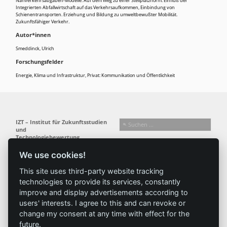
Nahverkehrsabgaben-Modelle. Auf dem Weg zu einer Stellplatznorm. Einfluß der
Integrierten Abfallwirtschaft auf das Verkehrsaufkommen, Einbindung von
Schienentransporten. Erziehung und Bildung zu umweltbewußter Mobilität.
Zukunftsfähiger Verkehr.
Autor*innen
Smeddinck, Ulrich
Forschungsfelder
Energie, Klima und Infrastruktur
,
Privat: Kommunikation und Öffentlichkeit
IZT – Institut für Zukunftsstudien
und
Technologiebewertung
gemeinnützige GmbH
We use cookies!
Busseallee 1 · 14163 Berlin
Folgen Sie uns:
T +49 (0) 30 80 30 88-0
This site uses third-party website tracking
info@izt.de
| www.izt.de
technologies to provide its services, constantly
improve and display advertisements according to
Institut
Forschung
Ergebnisse
Aktuelles
users' interests. I agree to this and can revoke or
change my consent at any time with effect for the
Profil
Forschungsfelder
Projekte
News
future.
Team
Methoden
Publikationen
Presse