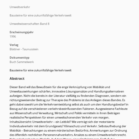
Umweltverkehr
Bausteine für eine zukunftsfähige Verkehrswelt
Umweltwissenschaften Band 8
Erscheinungsjahr
1996
Verlag
Blottner - Taunusstein
Dokumenttyp
Buch Sammelwerk
Bausteine für eine zukunftsfähige Verkehrswelt
Abstract
Dieser Band will das Bewußtsein für die enge Verknüpfung von Mobilität und
Umweltauswirkungen schärfen, innovative Lösungsansätze und Handlungsalternativen
aufzeigen. Nicht die bereits in der Literatur vielfältig zu findenden Diagnosen, sondern ein
richtungsweisender Beitrag zur Therapie des Problems ist das Anliegen dieses Bandes. Es
geht dabei sowohl um die Verkehrsentwicklung selbst als auch um den Handlungsbedarf in
Bezug auf die verschiedenen verkehrsbeeinflussenden Faktoren. Ausgewiesene Fachleute
aus Wissenschaft und Verwaltung, Wirtschaft und Politik vermitteln in ihren Beiträgen
realistische Perspektiven für einen umweltschonenden Verkehr von morgen.
Inhaltsübersicht: Umweltverkehr – ein Leitbild? Wie verträgt sich der motorisierte
Individualverkehr mit dem Grundgesetz? Klimaschutz und Verkehr. Selbstaufhebung der
Mobilität – Betrachtungen zu einem mörderischen Bedürfnis. Anmerkungen zur Ordnung
des öffentlich-rechtlichen Personennahverkehrs. Ansätze zu einem Umweltverkehrsrecht.