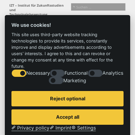
IZT – Institut für Zukunftsstudien
und
Technologiebewertung
gemeinnützige GmbH
We use cookies!
Busseallee 1 · 14163 Berlin
Folgen Sie uns:
T +49 (0) 30 80 30 88-0
This site uses third-party website tracking
info@izt.de
| www.izt.de
technologies to provide its services, constantly
improve and display advertisements according to
Institut
Forschung
Ergebnisse
Aktuelles
users' interests. I agree to this and can revoke or
change my consent at any time with effect for the
Profil
Forschungsfelder
Projekte
News
future.
Team
Methoden
Publikationen
Presse
Necessary
Functional
Analytics
Gremien
Referenz
Marketing
Geschichte
Service
Impressum
Reject optional
Standorte
Kontakt
Stellenangebote
Impressum
Accept all
Datenschutzerklärung
Privacy policy
Imprint
Settings
© 2026 | IZT – Institut für Zukunftsstudien und Technologiebewertung gemeinnützige GmbH