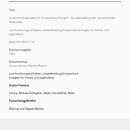
Titel
Unterrichtsmaterialien für Erneuerbare Energien - Kurzdarstellung aller recherchierten
Materialien
zum Forschungsvorhaben „Umweltbildung Erneuerbare Energien für Kinder und
Jugendliche“
Band FKZ 903 41 113
Erscheinungsjahr
2004
Dokumenttyp
Graue Literatur/Bericht/Report
zum Forschungsvorhaben „Umweltbildung Erneuerbare
Energien für Kinder und Jugendliche“
Autor*innen
Scharp, Michael; Rathgeber, Meike; Schmidthals, Malte
Forschungsfelder
Bildung und Digitale Medien