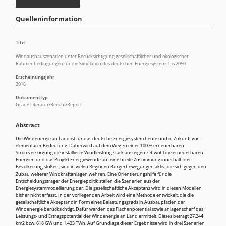
Quelleninformation
Titel
Windausbauszenarien unter Berücksichtigung gesellschaftlicher und ökologischer
Rahmenbedingungen für die Simulation des deutschen Energiesystems bis 2050
Erscheinungsjahr
2016
Dokumenttyp
Graue Literatur/Bericht/Report
Abstract
Die Windenergie an Land ist für das deutsche Energiesystem heute und in Zukunft von
elementarer Bedeutung. Dabei wird auf dem Weg zu einer 100 % erneuerbaren
Stromversorgung die installierte Windleistung stark ansteigen. Obwohl die erneuerbaren
Energien und das Projekt Energiewende auf eine breite Zustimmung innerhalb der
Bevölkerung stoßen, sind in vielen Regionen Bürgerbewegungen aktiv, die sich gegen den
Zubau weiterer Windkraftanlagen wehren. Eine Orientierungshilfe für die
Entscheidungsträger der Energiepolitik stellen die Szenarien aus der
Energiesystemmodellierung dar. Die gesellschaftliche Akzeptanz wird in diesen Modellen
bisher nicht erfasst. In der vorliegenden Arbeit wird eine Methode entwickelt, die die
gesellschaftliche Akzeptanz in Form eines Belastungsgrads in Ausbaupfaden der
Windenergie berücksichtigt. Dafür werden das Flächenpotential sowie anlagenscharf das
Leistungs- und Ertragspotential der Windenergie an Land ermittelt. Dieses beträgt 27.244
km2 bzw. 618 GW und 1.423 TWh. Auf Grundlage dieser Ergebnisse wird in drei Szenarien