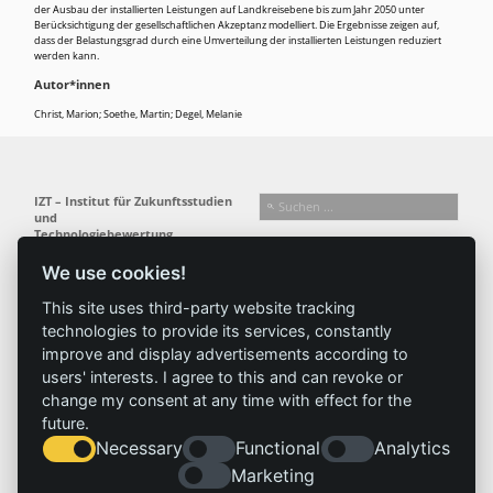
der Ausbau der installierten Leistungen auf Landkreisebene bis zum Jahr 2050 unter
Berücksichtigung der gesellschaftlichen Akzeptanz modelliert. Die Ergebnisse zeigen auf,
dass der Belastungsgrad durch eine Umverteilung der installierten Leistungen reduziert
werden kann.
Autor*innen
Christ, Marion; Soethe, Martin; Degel, Melanie
IZT – Institut für Zukunftsstudien
und
Technologiebewertung
gemeinnützige GmbH
We use cookies!
Busseallee 1 · 14163 Berlin
Folgen Sie uns:
T +49 (0) 30 80 30 88-0
This site uses third-party website tracking
info@izt.de
| www.izt.de
technologies to provide its services, constantly
improve and display advertisements according to
Institut
Forschung
Ergebnisse
Aktuelles
users' interests. I agree to this and can revoke or
change my consent at any time with effect for the
Profil
Forschungsfelder
Projekte
News
future.
Team
Methoden
Publikationen
Presse
Necessary
Functional
Analytics
Gremien
Referenz
Geschichte
Marketing