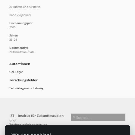
Zukunftspläne für Berlin
Band 25 (Januar)
Erscheinungsjahr
2000
Seiten
23–24
Dokumenttyp
Zeitschriftenaufsatz
Autor*innen
Göll, Edgar
Forschungsfelder
Technikfolgenabschätzung
IZT – Institut für Zukunftsstudien
und
Technologiebewertung
gemeinnützige GmbH