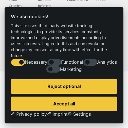
Gremien
Referenz
Geschichte
We use cookies!
This site uses third-party website tracking
Service
Impressum
technologies to provide its services, constantly
Standorte
Kontakt
improve and display advertisements according to
Stellenangebote
Impressum
users' interests. I agree to this and can revoke or
Datenschutzerklärung
change my consent at any time with effect for the
future.
© 2026 | IZT – Institut für Zukunftsstudien und Technologiebewertung gemeinnützige GmbH
Necessary
Functional
Analytics
Marketing
Reject optional
Accept all
Privacy policy
Imprint
Settings