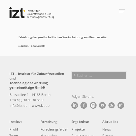
Erhöhung der gesellschaftlichen Wertschätzung von Biodiversität
redaktion
,
15. August 2024
IZT – Institut für Zukunftsstudien
und
Technologiebewertung
gemeinnützige GmbH
Busseallee 1 · 14163 Berlin
Folgen Sie uns:
T +49 (0) 30 80 30 88-0
info@izt.de
| www.izt.de
Institut
Forschung
Ergebnisse
Aktuelles
Profil
Forschungsfelder
Projekte
News
Team
Methoden
Publikationen
Presse