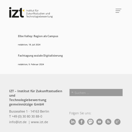
Elbe Valley: Region als Campus
redaktion
,
18. Juli 2024
Fachtagung soziale Digitalisierung
redaktion
,
9. Februar 2024
IZT – Institut für Zukunftsstudien
und
Technologiebewertung
gemeinnützige GmbH
Busseallee 1 · 14163 Berlin
Folgen Sie uns:
T +49 (0) 30 80 30 88-0
info@izt.de
| www.izt.de