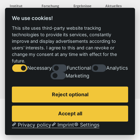
Institut
Forschung
Ergebnisse
Aktuelles
Profil
Forschungsfelder
Projekte
News
We use cookies!
Team
Methoden
Publikationen
Presse
Gremien
Referenz
This site uses third-party website tracking
Geschichte
technologies to provide its services, constantly
improve and display advertisements according to
users' interests. I agree to this and can revoke or
Service
Impressum
change my consent at any time with effect for the
Standorte
Kontakt
future.
Stellenangebote
Impressum
Necessary
Functional
Analytics
Datenschutzerklärung
Marketing
© 2026 | IZT – Institut für Zukunftsstudien und Technologiebewertung gemeinnützige GmbH
Reject optional
Accept all
Privacy policy
Imprint
Settings