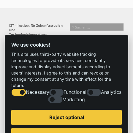
IZT – Institut für Zukunftsstudien
und
Technologiebewertung
gemeinnützige GmbH
We use cookies!
Busseallee 1 · 14163 Berlin
Folgen Sie uns:
T +49 (0) 30 80 30 88-0
This site uses third-party website tracking
info@izt.de
| www.izt.de
technologies to provide its services, constantly
improve and display advertisements according to
Institut
Forschung
Ergebnisse
Aktuelles
users' interests. I agree to this and can revoke or
change my consent at any time with effect for the
Profil
Forschungsfelder
Projekte
News
future.
Team
Methoden
Publikationen
Presse
Necessary
Functional
Analytics
Gremien
Referenz
Geschichte
Marketing
Service
Impressum
Reject optional
Standorte
Kontakt
Stellenangebote
Impressum