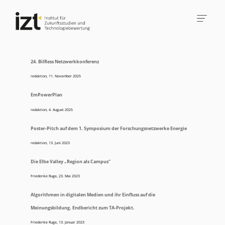
24. BilRess Netzwerkkonferenz
redaktion
,
11. November 2025
EmPowerPlan
redaktion
,
4. August 2025
Poster-Pitch auf dem 1. Symposium der Forschungsnetzwerke Energie
redaktion
,
13. Juni 2023
Die Elbe Valley „Region als Campus“
Friederike Ruge
,
23. Mai 2023
Algorithmen in digitalen Medien und ihr Einfluss auf die
Meinungsbildung. Endbericht zum TA-Projekt.
Friederike Ruge
,
13. Januar 2023