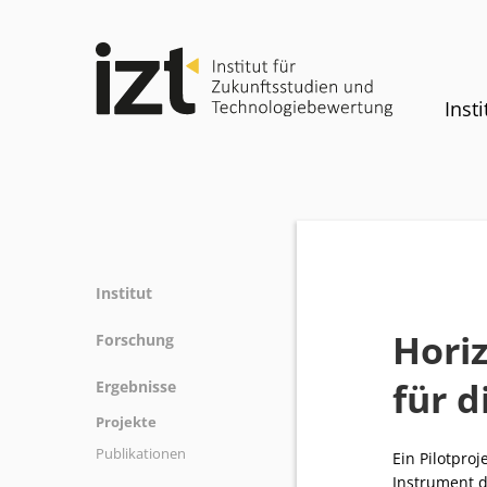
Insti
Institut
Profil
Hori
Forschung
Team
Forschungsfelder
für d
Ergebnisse
Gremien
Methoden
Projekte
Geschichte
Referenz
Publikationen
Gleichstellung
Ein Pilotpro
Instrument d