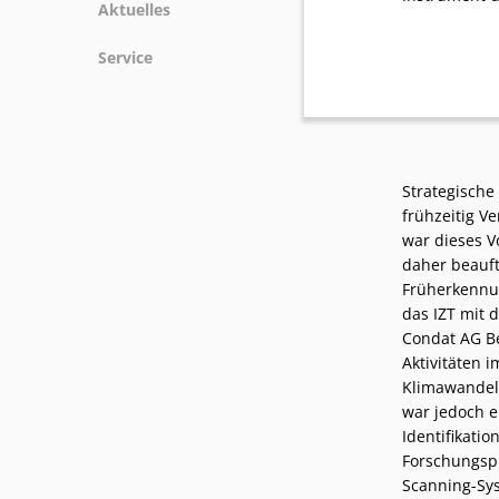
Aktuelles
News
Service
Podcasts
Presse
Stellenangebote
Standorte
Strategische
frühzeitig V
war dieses V
daher beauft
Früherkennun
das IZT mit 
Condat AG Be
Aktivitäten 
Klimawandel
war jedoch e
Identifikati
Forschungspr
Scanning-Sys