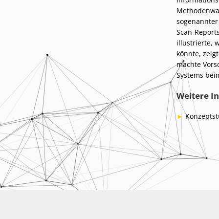
Methodenwahl
sogenannter
Scan-Reports
illustrierte,
könnte, zeig
machte Vorsc
Systems bei
Weitere In
Konzeptst