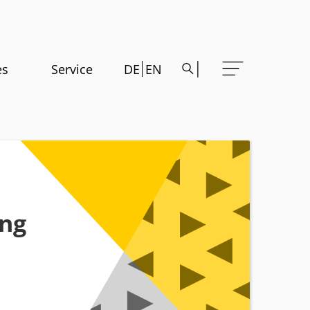
es
Service
DE
EN
ung