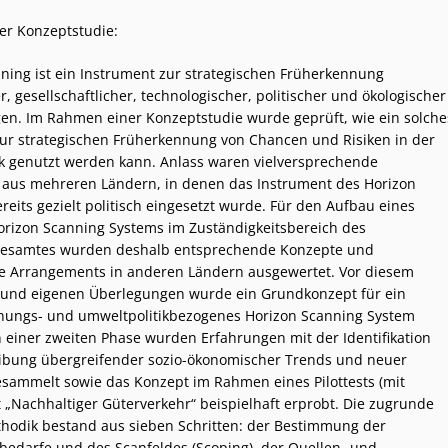
er Konzeptstudie:
ning ist ein Instrument zur strategischen Früherkennung
, gesellschaftlicher, technologischer, politischer und ökologischer
n. Im Rahmen einer Konzeptstudie wurde geprüft, wie ein solche
ur strategischen Früherkennung von Chancen und Risiken in der
k genutzt werden kann. Anlass waren vielversprechende
aus mehreren Ländern, in denen das Instrument des Horizon
reits gezielt politisch eingesetzt wurde. Für den Aufbau eines
rizon Scanning Systems im Zuständigkeitsbereich des
samtes wurden deshalb entsprechende Konzepte und
lle Arrangements in anderen Ländern ausgewertet. Vor diesem
 und eigenen Überlegungen wurde ein Grundkonzept für ein
hungs- und umweltpolitikbezogenes Horizon Scanning System
In einer zweiten Phase wurden Erfahrungen mit der Identifikation
ibung übergreifender sozio-ökonomischer Trends und neuer
esammelt sowie das Konzept im Rahmen eines Pilottests (mit
„Nachhaltiger Güterverkehr“ beispielhaft erprobt. Die zugrunde
hodik bestand aus sieben Schritten: der Bestimmung der
bedarfe und des Scanfeldes (Scoping), der Quellen- und