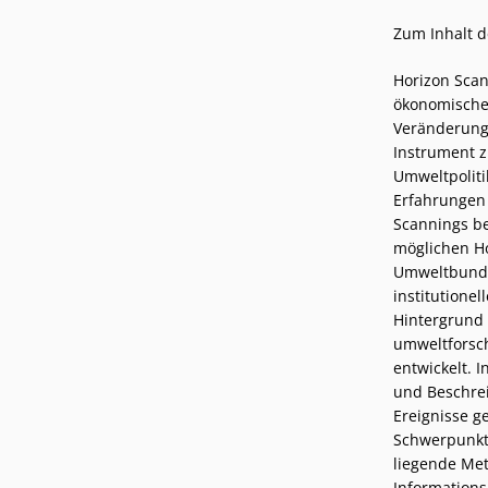
Zum Inhalt d
Horizon Scan
ökonomischer
Veränderunge
Instrument z
Umweltpoliti
Erfahrungen 
Scannings be
möglichen Ho
Umweltbunde
institutione
Hintergrund
umweltforsc
entwickelt. 
und Beschre
Ereignisse g
Schwerpunkt 
liegende Met
Informations